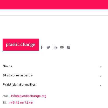
Om os
Støt vores arbejde
Praktisk information
Mail.
info@plasticchange.org
Tlf.
+45 42 66 72 46