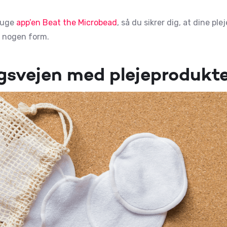
bruge
app’en Beat the Microbead
, så du sikrer dig, at dine pl
 i nogen form.
gsvejen med plejeprodukt