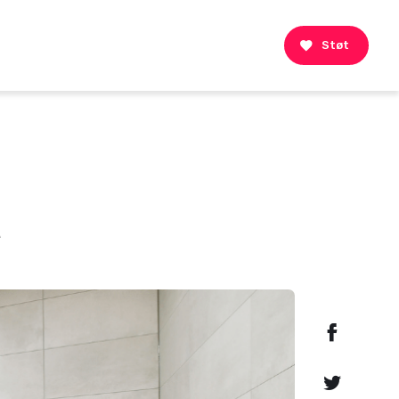
Støt
t