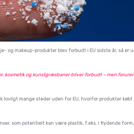
leje- og makeup-produkter blev forbudt i EU sidste år, så er 
mer, kosmetik og kunstgræsbaner bliver forbudt – men forure
tik lovligt mange steder uden for EU, hvorfor produkter købt
ser, som potentielt kan være plastik, f.eks. i flydende form