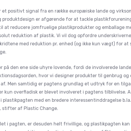
 et positivt signal fra en række europæiske lande og virkso
 produktdesign er afgørende for at tackle plastikforurenin
 til at reducere jomfruelige plastikprodukter og emballage 
ut reduktion af plastik. Vi vil dog opfordre underskriverne
ridtene med reduktion pr. enhed (og ikke kun vægt) for at si
ge.
r på den ene side uhyre lovende, fordi de involverede lan
ionsdagsorden, hvor vi designer produkter til genbrug o
af. Men samtidig er pagtens grundlag et udtryk for en tilga
 kun overfladisk er blevet involveret i pagtens tilblivelse.
i plastikpagten med en bredere interessentinddragelse b.la.
 stifter af Plastic Change.
let i pagten, er desuden helt frivillige, og plastikpagten ka