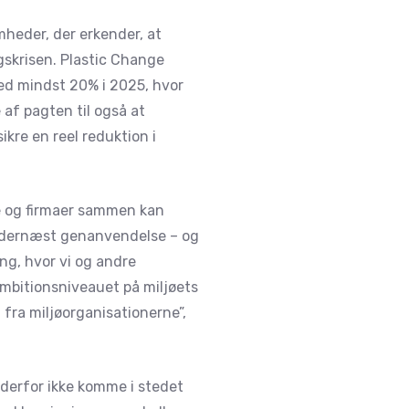
mheder, der erkender, at
gskrisen. Plastic Change
med mindst 20% i 2025, hvor
 af pagten til også at
kre en reel reduktion i
de og firmaer sammen kan
g dernæst genanvendelse – og
ng, hvor vi og andre
 Ambitionsniveauet på miljøets
 fra miljøorganisationerne”,
n derfor ikke komme i stedet