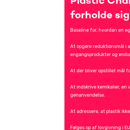
Plastic Cha
forholde sig
Baseline for, hvordan en eg
At opgøre reduktionsmål i a
engangsprodukter og emball
At der bliver opstillet mål 
At indskrive kemikalier, e
genanvendelse.
At adressere, at plastik ikke
Følges op af lovgivning i EU