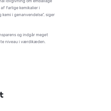
onal lovgivning om emballage
​farlige kemikalier i
g kemi i genanvendelse”, siger
ansparens og indgår meget
ste niveau i værdikæden.
t