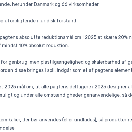
lande, herunder Danmark og 66 virksomheder.
 uforpligtende i juridisk forstand.
 pagtens absolutte reduktionsmål om i 2025 at skære 20% 
f mindst 10% absolut reduktion.
 for genbrug, men plastilgængelighed og skalerbarhed af g
rdan disse bringes i spil, indgår som et af pagtens elemente
 et 2025 mål om, at alle pagtens deltagere i 2025 designer al
 muligt og under alle omstændigheder genanvendelige, så 
kemikalier, der bør anvendes (eller undlades), så produkte
ndelse.