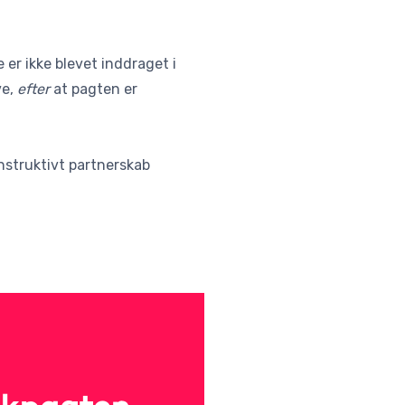
er ikke blevet inddraget i
ve,
efter
at pagten er
onstruktivt partnerskab