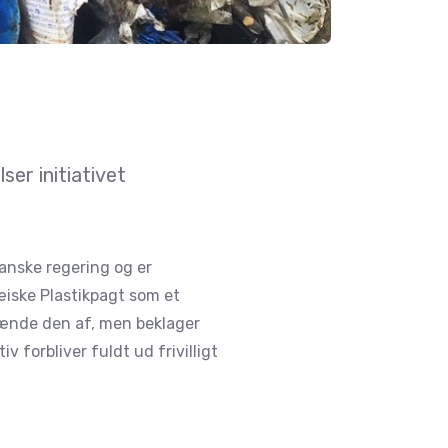
ser initiativet
danske regering og er
iske Plastikpagt som et
rænde den af, men beklager
 forbliver fuldt ud frivilligt