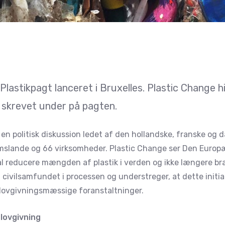
lastikpagt lanceret i Bruxelles. Plastic Change hil
 skrevet under på pagten.
 en politisk diskussion ledet af den hollandske, franske og 
slande og 66 virksomheder. Plastic Change ser Den Europæ
kal reducere mængden af plastik i verden og ikke længere b
ivilsamfundet i processen og understreger, at dette initiativ
 lovgivningsmæssige foranstaltninger.
 lovgivning