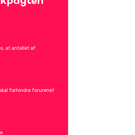
ikpagten
, at antallet af
skal forhindre forurenet
ne