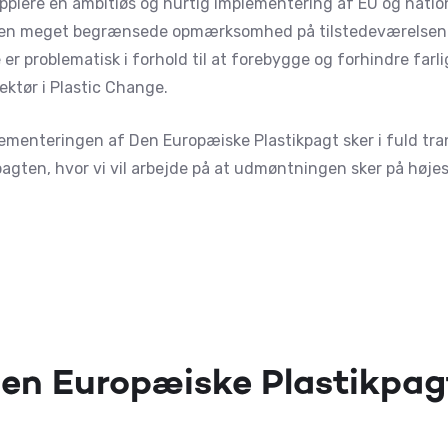
upplere en ambitiøs og hurtig implementering af EU og nati
en meget begrænsede opmærksomhed på tilstedeværelsen af ​
er problematisk i forhold til at forebygge og forhindre farli
ektør i Plastic Change.
lementeringen af Den Europæiske Plastikpagt sker i fuld tr
agten, hvor vi vil arbejde på at udmøntningen sker på høje
en Europæiske Plastikpag