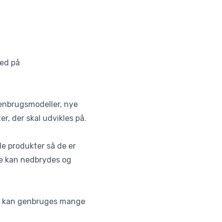
ned på
enbrugsmodeller, nye
r, der skal udvikles på.
le produkter så de er
de kan nedbrydes og
rne kan genbruges mange