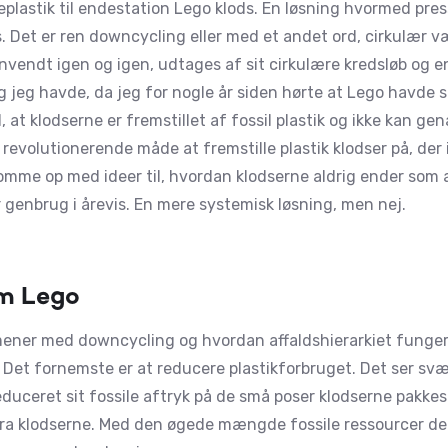
plastik til endestation Lego klods. En løsning hvormed pre
. Det er ren downcycling eller med et andet ord, cirkulær væ
vendt igen og igen, udtages af sit cirkulære kredsløb og en
jeg havde, da jeg for nogle år siden hørte at Lego havde sa
, at klodserne er fremstillet af fossil plastik og ikke kan g
revolutionerende måde at fremstille plastik klodser på, der 
omme op med ideer til, hvordan klodserne aldrig ender som
genbrug i årevis. En mere systemisk løsning, men nej.
om Lego
 mener med downcycling og hvordan affaldshierarkiet fungere
. Det fornemste er at reducere plastikforbruget. Det ser sv
duceret sit fossile aftryk på de små poser klodserne pakkes
ra klodserne. Med den øgede mængde fossile ressourcer de