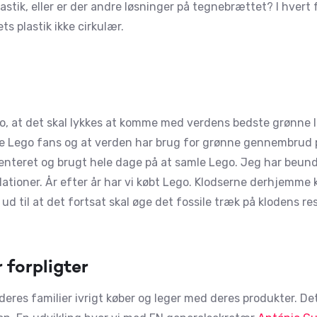
astik, eller er der andre løsninger på tegnebrættet? I hvert
s plastik ikke cirkulær.
ego, at det skal lykkes at komme med verdens bedste grønne 
e Lego fans og at verden har brug for grønne gennembrud på
centeret og brugt hele dage på at samle Lego. Jeg har beu
llationer. År efter år har vi købt Lego. Klodserne derhjemme
ud til at det fortsat skal øge det fossile træk på klodens re
 forpligter
 deres familier ivrigt køber og leger med deres produkter. D