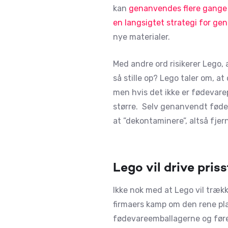
kan
genanvendes flere gange
en langsigtet strategi for g
nye materialer.
Med andre ord risikerer Lego, 
så stille op? Lego taler om, a
men hvis det ikke er fødevarep
større. Selv genanvendt føde
at ”dekontaminere”, altså fjer
Lego vil drive pris
Ikke nok med at Lego vil træ
firmaers kamp om den rene plas
fødevareemballagerne og føre t