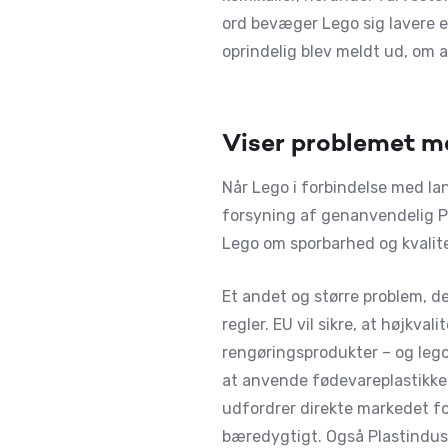
ord bevæger Lego sig lavere en
oprindelig blev meldt ud, om a
Viser problemet m
Når Lego i forbindelse med lan
forsyning af genanvendelig PE
Lego om sporbarhed og kvalite
Et andet og større problem, d
regler. EU vil sikre, at højkva
rengøringsprodukter – og leg
at anvende fødevareplastikken
udfordrer direkte markedet f
bæredygtigt. Også Plastindust