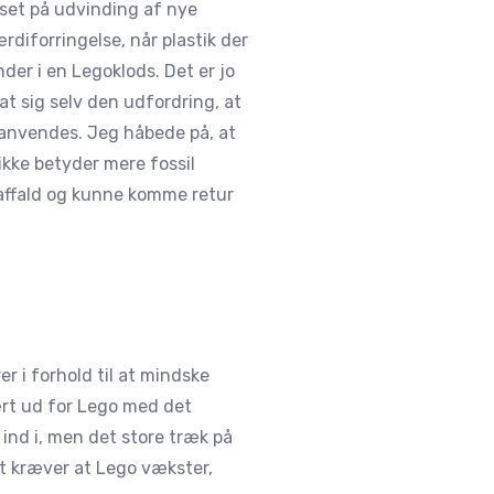
sset på udvinding af nye
rdiforringelse, når plastik der
der i en Legoklods. Det er jo
t sig selv den udfordring, at
enanvendes. Jeg håbede på, at
ikke betyder mere fossil
 affald og kunne komme retur
r i forhold til at mindske
ært ud for Lego med det
 ind i, men det store træk på
t kræver at Lego vækster,