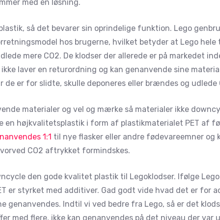
ommer med en løsning.
stik, så det bevarer sin oprindelige funktion. Lego genbrug
etningsmodel hos brugerne, hvilket betyder at Lego hele t
l udlede mere CO2. De klodser der allerede er på markedet in
 ikke laver en returordning og kan genanvende sine material
r de er for slidte, skulle deponeres eller brændes og udlede
ende materialer og vel og mærke så materialer ikke downcyc
e en højkvalitetsplastik i form af plastikmaterialet PET af f
nanvendes 1:1
til nye flasker eller andre fødevareemner og
vorved CO2 aftrykket formindskes.
ncycle den gode kvalitet plastik til Legoklodser. Ifølge Lego
ET er styrket med additiver. Gad godt vide hvad det er for a
ne genanvendes. Indtil vi ved bedre fra Lego, så er det klod
ffer med flere, ikke kan genanvendes på det niveau der va