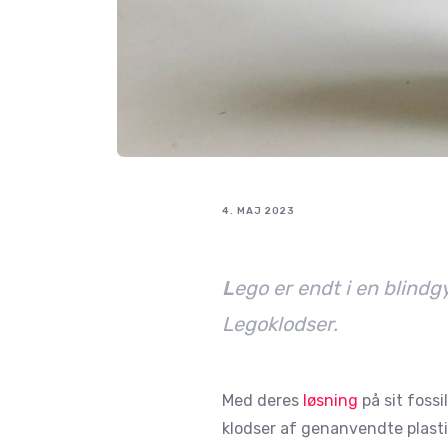
4. MAJ 2023
L
ego er endt i en blindg
Legoklodser.
Med deres
løsning
på sit fossi
klodser af genanvendte plasti