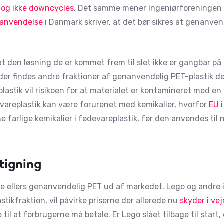
 og ikke downcycles
. Det samme mener Ingeniørforeningen i
enanvendelse
i Danmark skriver, at det bør sikres at genanvend
at den løsning de er kommet frem til slet ikke er gangbar på
t der findes andre fraktioner af genanvendelig PET-plastik d
lastik vil risikoen for at materialet er kontamineret med e
vareplastik kan være forurenet med kemikalier, hvorfor
EU i
ne farlige kemikalier i fødevareplastik, før den anvendes til 
stigning
kke ellers genanvendelig PET ud af markedet. Lego og andr
tikfraktion, vil påvirke priserne der allerede nu
skyder i vej
il at forbrugerne må betale. Er Lego slået tilbage til start,