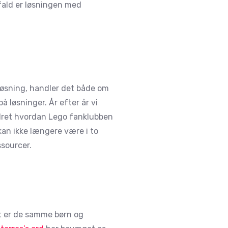
 fald er løsningen med
løsning, handler det både om
 løsninger. År efter år vi
ndret hvordan Lego fanklubben
 kan ikke længere være i to
ssourcer.
et er de samme børn og