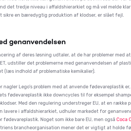
d det tredje niveau i affaldshierarkiet og må vel melde klar
t sikre en bæredygtig produktion af klodser, er slået fejl.
ed genanvendelsen
cering af deres løsning udtaler, at de har problemer med at 
T, udstiller det problemerne med genanvendelsen af plasti
t (læs indhold af problematiske kemikalier).
er nagler Lego’s problem med at anvende fødevareplastik er,
litets fødevareplastik ikke downcycles til for eksempel shampo
oklodser. Med den regulering understreger EU, at en række 
 lavere i affaldshierarkiet, udhuler markedet for genanven
or fødevareplastik. Noget som ikke bare EU, men også
Coca C
riens brancheorganisation mener det er vigtigt at holde fød