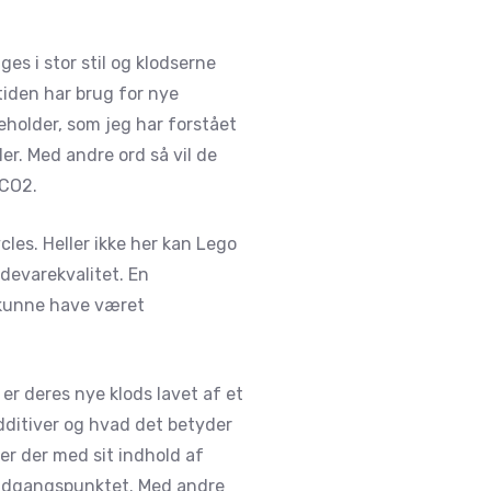
es i stor stil og klodserne
iden har brug for nye
deholder, som jeg har forstået
er. Med andre ord så vil de
 CO2.
les. Heller ikke her kan Lego
ødevarekvalitet. En
 kunne have været
 er deres nye klods lavet af et
dditiver og hvad det betyder
ser der med sit indhold af
r udgangspunktet. Med andre