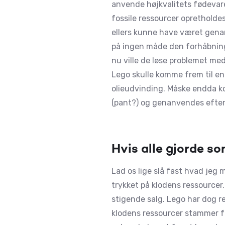
anvende højkvalitets fødevare
fossile ressourcer opretholdes
ellers kunne have været genan
på ingen måde den forhåbning 
nu ville de løse problemet med
Lego skulle komme frem til en 
olieudvinding. Måske endda k
(pant?) og genanvendes efter 
Hvis alle gjorde s
Lad os lige slå fast hvad jeg
trykket på klodens ressourcer
stigende salg. Lego har dog re
klodens ressourcer stammer f