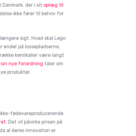
 Danmark, der i sit
oplæg til
else ikke fører til behov for
 længere sigt. Hvad skal Lego
er ender på lossepladserne,
n række kemikalier være langt
 sin nye forordning
taler om
nye produkter.
e ikke-fødevareproducerende
ret
. Det vil påvirke prisen på
 da al deres innovation er