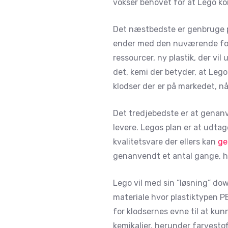
vokser behovet for at Lego k
Det næstbedste er genbruge pla
ender med den nuværende forr
ressourcer, ny plastik, der vi
det, kemi der betyder, at Lego
klodser der er på markedet, nå
Det tredjebedste er at genanv
levere. Legos plan er at udtag
kvalitetsvare der ellers kan
ge
genanvendt et antal gange, h
Lego vil med sin ”løsning” dow
materiale hvor plastiktypen P
for klodsernes evne til at kun
kemikalier, herunder farvesto