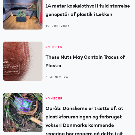
14 meter kaskelothval i fuld størrelse
genopstår af plastik i Løkken
19. JUNI 2026
NYHEDER
These Nuts May Contain Traces of
Plastic
3. JUNI 2026
NYHEDER
Opråb: Danskerne er trætte af, at
plastikforureningen og forbruget
vokser! Danmarks kommende
regering bør reagere på dette i sit