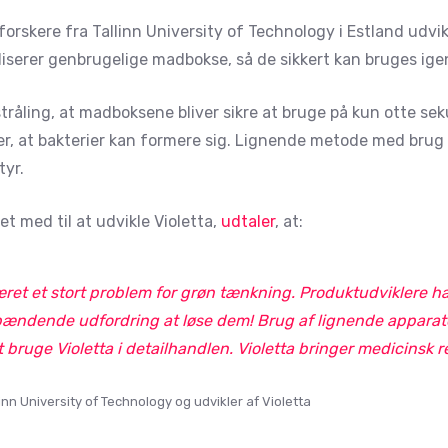
kere fra Tallinn University of Technology i Estland udvikl
liserer genbrugelige madbokse, så de sikkert kan bruges ige
åling, at madboksene bliver sikre at bruge på kun otte seku
rer, at bakterier kan formere sig. Lignende metode med brug
tyr.
et med til at udvikle Violetta,
udtaler
, at:
t et stort problem for grøn tænkning. Produktudviklere ha
pændende udfordring at løse dem! Brug af lignende apparate
 bruge Violetta i detailhandlen. Violetta bringer medicinsk 
inn University of Technology og udvikler af Violetta