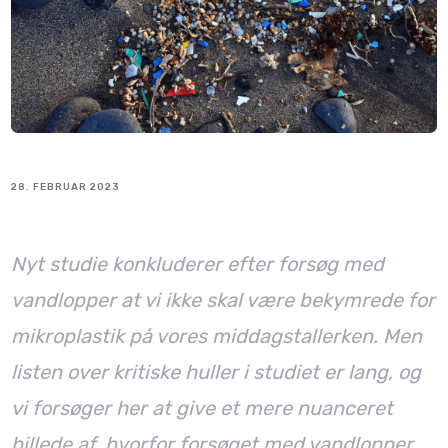
28. FEBRUAR 2023
Nyt studie konkluderer efter forsøg med
vandlopper at vi ikke skal være bekymrede for
mikroplastik på vores middagstallerken. Men
listen over kritiske huller i studiet er lang, og
vi forsøger her at give et mere nuanceret
billede af, hvorfor forsøget med vandlopper