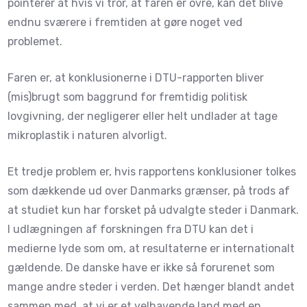
pointerer at hvis vi tror, at faren er ovre, kan det blive
endnu sværere i fremtiden at gøre noget ved
problemet.
Faren er, at konklusionerne i DTU-rapporten bliver
(mis)brugt som baggrund for fremtidig politisk
lovgivning, der negligerer eller helt undlader at tage
mikroplastik i naturen alvorligt.
Et tredje problem er, hvis rapportens konklusioner tolkes
som dækkende ud over Danmarks grænser, på trods af
at studiet kun har forsket på udvalgte steder i Danmark.
I udlægningen af forskningen fra DTU kan det i
medierne lyde som om, at resultaterne er internationalt
gældende. De danske have er ikke så forurenet som
mange andre steder i verden. Det hænger blandt andet
sammen med, at vi er et velhavende land med en