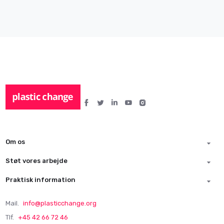
Om os
Støt vores arbejde
Praktisk information
Mail.
info@plasticchange.org
Tlf.
+45 42 66 72 46