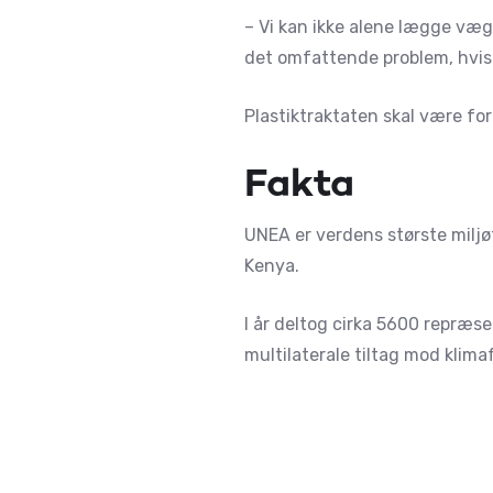
– Vi kan ikke alene lægge vægt
det omfattende problem, hvis v
Plastiktraktaten skal være f
Fakta
UNEA er verdens største miljø
Kenya.
I år deltog cirka 5600 repræse
multilaterale tiltag mod klima