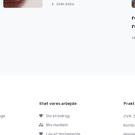
3. JUNI 2026
r
r
1
Støt vores arbejde
Prakt
nge
Giv et bidrag
CVR. 
Bliv medlem
Konto
Lav et testamente
Mobil