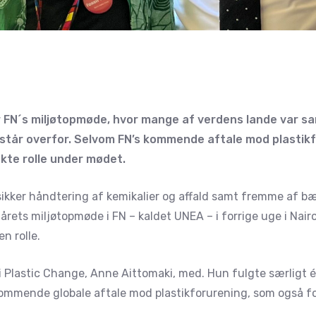
 FN´s miljøtopmøde, hvor mange af verdens lande var sa
står overfor. Selvom FN’s kommende aftale mod plastikfo
ekte rolle under mødet.
ikker håndtering af kemikalier og affald samt fremme af bær
rets miljøtopmøde i FN – kaldet UNEA – i forrige uge i Nairo
en rolle.
 i Plastic Change, Anne Aittomaki, med. Hun fulgte særligt 
 kommende globale aftale mod plastikforurening, som også f