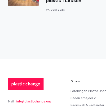
plastik i Løkken
19. JUNI 2026
Om os
Foreningen Plastic Cha
Sådan arbejder vi
Mail.
info@plasticchange.org
Regnskab & vedtægter