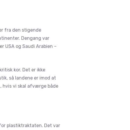
r fra den stigende
ontinenter. Dengang var
der USA og Saudi Arabien –
ritisk kor. Det er ikke
tik, så landene er imod at
, hvis vi skal afværge både
or plastiktraktaten. Det var