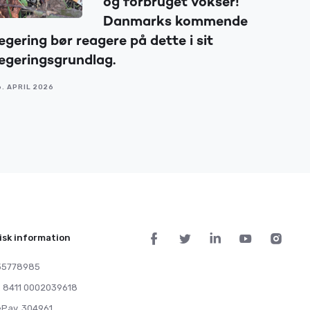
og forbruget vokser!
Danmarks kommende
egering bør reagere på dette i sit
egeringsgrundlag.
6. APRIL 2026
isk information
35778985
. 8411 0002039618
ePay. 304961