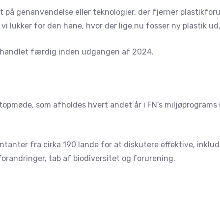
 på genanvendelse eller teknologier, der fjerner plastikforu
i lukker for den hane, hvor der lige nu fosser ny plastik ud
orhandlet færdig inden udgangen af 2024.
topmøde, som afholdes hvert andet år i FN’s miljøprograms 
ntanter fra cirka 190 lande for at diskutere effektive, ink
forandringer, tab af biodiversitet og forurening.