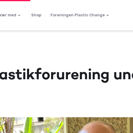
Vær med
Shop
Foreningen Plastic Change
astikforurening und