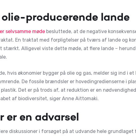
e olie-producerende lande
er selvsamme møde
besluttede, at de negative konsekvense
raktat. En traktat med forpligtelser på tværs af lande og k
t stærkt. Alligevel viste dette møde, at flere lande – herun
ale.
de, hvis økonomier bygger på olie og gas, melder sig ind i et k
mrende. De fossile brændsler er hovedingredienserne i plas
lastik. Det er på trods af, at reduktion er en nødvendighed
abet af biodiversitet, siger Anne Aittomaki.
 er en advarsel
ere diskussioner i forsøget på at udvande hele grundlaget f